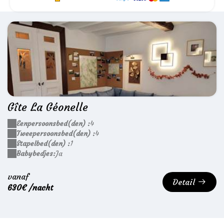
Gîte La Géonelle
Eenpersoonsbed(den) :
4
Tweepersoonsbed(den) :
4
Stapelbed(den) :
1
Babybedjes:
Ja
vanaf
Detail
630€ /nacht