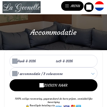
MENU
Accommodatie
Van
tot
1
accommodatie /
2
volwassene
ZOEKEN NAAR
100% veilige reservering, gegarandeerd de beste prijzen, onmiddellijke
bevestiging
Beveiligde betaling via