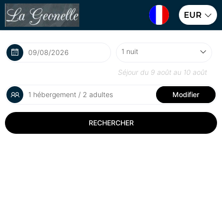
EUR
Séjour du
9 août
au
10 août
1 hébergement / 2 adultes
Modifier