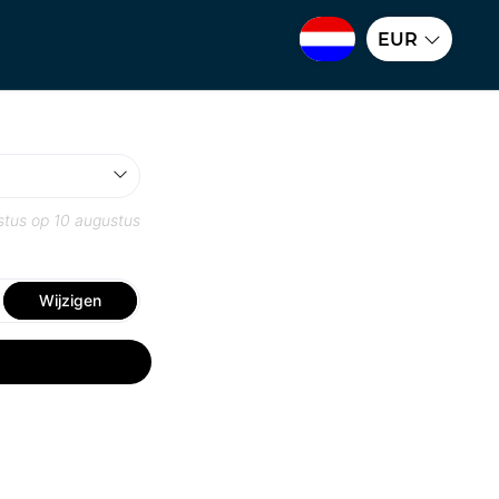
EUR
stus
op
10 augustus
Wijzigen