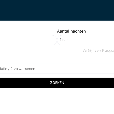
Aantal nachten
Verblijf van
9 augu
atie / 2 volwassenen