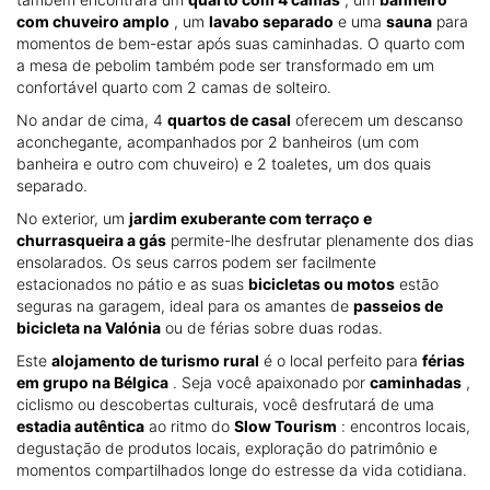
com chuveiro amplo
, um
lavabo separado
e uma
sauna
para
momentos de bem-estar após suas caminhadas. O quarto com
a mesa de pebolim também pode ser transformado em um
confortável quarto com 2 camas de solteiro.
No andar de cima, 4
quartos de casal
oferecem um descanso
aconchegante, acompanhados por 2 banheiros (um com
banheira e outro com chuveiro) e 2 toaletes, um dos quais
separado.
No exterior, um
jardim exuberante com terraço e
churrasqueira a gás
permite-lhe desfrutar plenamente dos dias
ensolarados. Os seus carros podem ser facilmente
estacionados no pátio e as suas
bicicletas ou motos
estão
seguras na garagem, ideal para os amantes de
passeios de
bicicleta na Valónia
ou de férias sobre duas rodas.
Este
alojamento de turismo rural
é o local perfeito para
férias
em grupo na Bélgica
. Seja você apaixonado por
caminhadas
,
ciclismo ou descobertas culturais, você desfrutará de uma
estadia autêntica
ao ritmo do
Slow Tourism
: encontros locais,
degustação de produtos locais, exploração do patrimônio e
momentos compartilhados longe do estresse da vida cotidiana.