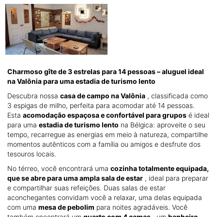
Charmoso gîte de 3 estrelas para 14 pessoas – aluguel ideal
na Valônia para uma estadia de turismo lento
Descubra nossa
casa de campo na Valônia
, classificada como
3 espigas de milho, perfeita para acomodar até 14 pessoas.
Esta
acomodação espaçosa e confortável para grupos
é ideal
para uma
estadia de turismo lento
na Bélgica: aproveite o seu
tempo, recarregue as energias em meio à natureza, compartilhe
momentos autênticos com a família ou amigos e desfrute dos
tesouros locais.
No térreo, você encontrará uma
cozinha totalmente equipada,
que se abre para uma ampla sala de estar
, ideal para preparar
e compartilhar suas refeições. Duas salas de estar
aconchegantes convidam você a relaxar, uma delas equipada
com uma
mesa de pebolim
para noites agradáveis. Você
também encontrará um
quarto com 4 camas
, um
banheiro