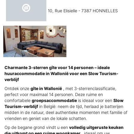
10, Rue Elisielle - 7387 HONNELLES
Charmante 3-sterren gîte voor 14 personen – ideale
huuraccommodatie in Wallonië voor een Slow Tourism-
verblijf
Ontdek onze
gîte in Wallonië
, met 3-sterrenclassificatie,
perfect voor maximaal 14 personen. Deze ruime en
comfortabele
groepsaccommodatie
is ideaal voor een
Slow
Tourism-verblijf
in België: neem de tijd, herlaad je batterijen
midden in de natuur, deel authentieke momenten met familie of
vrienden en geniet van de lokale schatten.
Op de begane grond vindt u een
volledig uitgeruste keuken
die uitkomt op een ruime woonkamer
, ideaal om uw