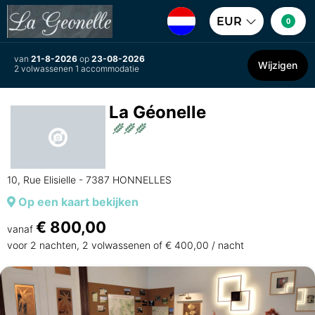
EUR
0
van
21-8-2026
op
23-08-2026
Wijzigen
2 volwassenen 1 accommodatie
La Géonelle
10, Rue Elisielle - 7387 HONNELLES
Op een kaart bekijken
€ 800,00
vanaf
voor 2 nachten, 2 volwassenen of € 400,00 / nacht