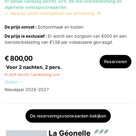
Betaal vandaag slechts 30%, de rest overeenkomstig de
algemene verkoopvoorwaarden
Aanbod onder voorbehoud van annulering
De prijs omvat :
Schoonmaak en kosten
De prijs is exclusief :
Er wordt een borgsom van €500 en een
toeristenbelasting van €1,58 per volwassene gevraagd.
€ 800,00
Reserveren
Voor 2 nachten,
2
pers.
Er blijft slechts 1 aanbieding over
Sluiten
Nieuwjaar 2026-2027
De reserveringsvoorwaarden bekijken
La Géonelle