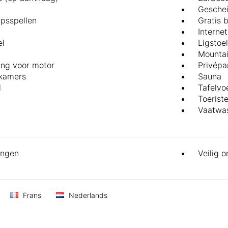
Geschei
psspellen
Gratis 
Internet
el
Ligstoe
Mountai
ng voor motor
Privépa
 kamers
Sauna
l
Tafelvo
Toerist
Vaatwa
ingen
Veilig o
Frans
Nederlands