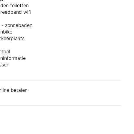
den toiletten
breedband wifi
l - zonnebaden
nbike
rkeerplaats
etbal
eninformatie
sser
nline betalen