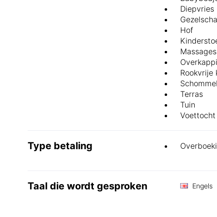
Diepvries
Gezelscha
Hof
Kindersto
Massages
Overkappi
Rookvrije
Schomme
Terras
Tuin
Voettocht
Type betaling
Overboek
Taal die wordt gesproken
Engels