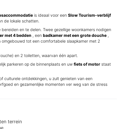
psaccommodatie
is ideaal voor een
Slow Tourism-verblijf
an de lokale schatten.
e bereiden en te delen. Twee gezellige woonkamers nodigen
er met 4 bedden
, een
badkamer met een grote douche
,
en omgebouwd tot een comfortabele slaapkamer met 2
ouche) en 2 toiletten, waarvan één apart.
lijk parkeren op de binnenplaats en uw
fiets of motor
staat
 of culturele ontdekkingen, u zult genieten van een
 erfgoed en gezamenlijke momenten ver weg van de stress
ten terrein
ue