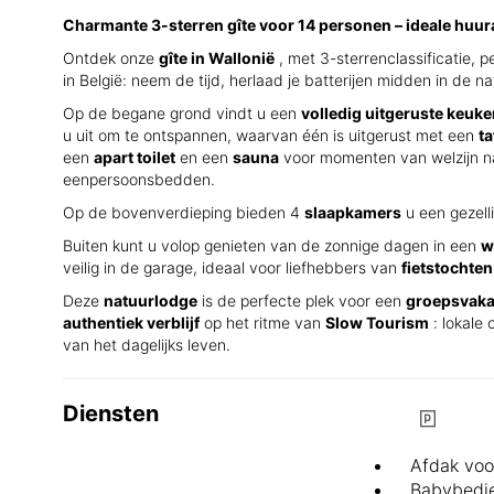
Charmante 3-sterren gîte voor 14 personen – ideale huu
Ontdek onze
gîte in Wallonië
, met 3-sterrenclassificatie,
in België: neem de tijd, herlaad je batterijen midden in de 
Op de begane grond vindt u een
volledig uitgeruste keuk
u uit om te ontspannen, waarvan één is uitgerust met een
ta
een
apart toilet
en een
sauna
voor momenten van welzijn n
eenpersoonsbedden.
Op de bovenverdieping bieden 4
slaapkamers
u een gezell
Buiten kunt u volop genieten van de zonnige dagen in een
w
veilig in de garage, ideaal voor liefhebbers van
fietstochten
Deze
natuurlodge
is de perfecte plek voor een
groepsvakan
authentiek verblijf
op het ritme van
Slow Tourism
: lokale
van het dagelijks leven.
Diensten
Afdak voo
Babybedje