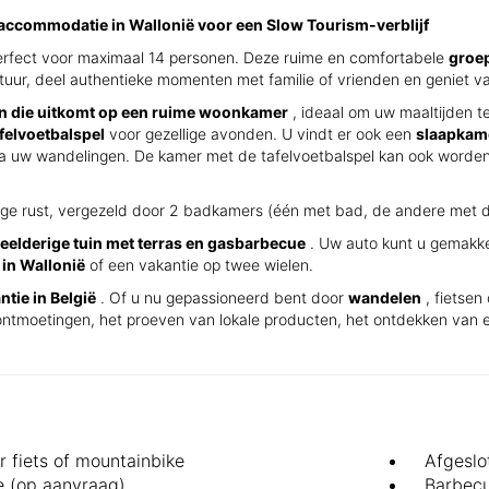
raccommodatie in Wallonië voor een Slow Tourism-verblijf
 perfect voor maximaal 14 personen. Deze ruime en comfortabele
groe
natuur, deel authentieke momenten met familie of vrienden en geniet v
en die uitkomt op een ruime woonkamer
, ideaal om uw maaltijden t
felvoetbalspel
voor gezellige avonden. U vindt er ook een
slaapkam
a uw wandelingen. De kamer met de tafelvoetbalspel kan ook word
ige rust, vergezeld door 2 badkamers (één met bad, de andere met d
eelderige tuin met terras en gasbarbecue
. Uw auto kunt u gemakke
 in Wallonië
of een vakantie op twee wielen.
tie in België
. Of u nu gepassioneerd bent door
wandelen
, fietsen
 ontmoetingen, het proeven van lokale producten, het ontdekken van
r fiets of mountainbike
Afgeslo
 (op aanvraag)
Barbec