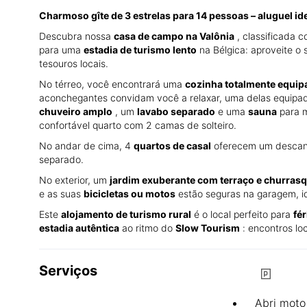
Charmoso gîte de 3 estrelas para 14 pessoas – aluguel id
Descubra nossa
casa de campo na Valônia
, classificada 
para uma
estadia de turismo lento
na Bélgica: aproveite o
tesouros locais.
No térreo, você encontrará uma
cozinha totalmente equipa
aconchegantes convidam você a relaxar, uma delas equip
chuveiro amplo
, um
lavabo separado
e uma
sauna
para m
confortável quarto com 2 camas de solteiro.
No andar de cima, 4
quartos de casal
oferecem um descans
separado.
No exterior, um
jardim exuberante com terraço e churrasq
e as suas
bicicletas ou motos
estão seguras na garagem, i
Este
alojamento de turismo rural
é o local perfeito para
fé
estadia autêntica
ao ritmo do
Slow Tourism
: encontros lo
Serviços
Abri moto