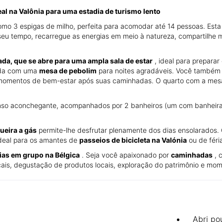
eal na Valônia para uma estadia de turismo lento
como 3 espigas de milho, perfeita para acomodar até 14 pessoas. Est
 seu tempo, recarregue as energias em meio à natureza, compartilhe 
da, que se abre para uma ampla sala de estar
, ideal para preparar
ada com uma
mesa de pebolim
para noites agradáveis. Você também
omentos de bem-estar após suas caminhadas. O quarto com a mes
o aconchegante, acompanhados por 2 banheiros (um com banheira e 
ueira a gás
permite-lhe desfrutar plenamente dos dias ensolarados. 
deal para os amantes de
passeios de bicicleta na Valónia
ou de féri
rias em grupo na Bélgica
. Seja você apaixonado por
caminhadas
, 
cais, degustação de produtos locais, exploração do patrimônio e mom
Abri po