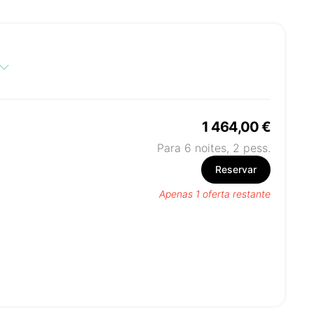
1 464,00 €
Para 6 noites,
2
pess.
Reservar
Apenas 1 oferta restante