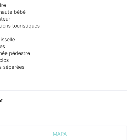
ire
haute bébé
teur
tions touristiques
isselle
es
née pédestre
clos
es séparées
nt
MAPA