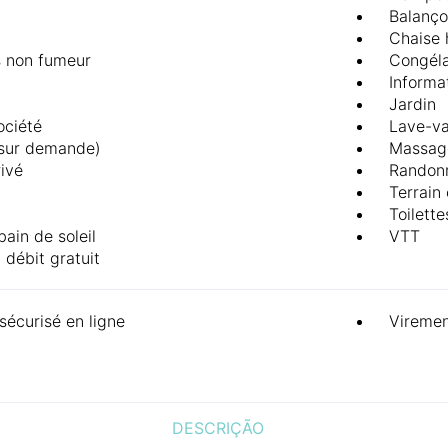
Balanço
Chaise 
 non fumeur
Congéla
Informa
Jardin
ociété
Lave-va
(sur demande)
Massag
rivé
Randon
Terrain 
Toilett
bain de soleil
VTT
 débit gratuit
sécurisé en ligne
Vireme
DESCRIÇÃO