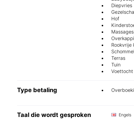
Diepvries
Gezelscha
Hof
Kindersto
Massages
Overkappi
Rookvrije
Schomme
Terras
Tuin
Voettocht
Type betaling
Overboek
Taal die wordt gesproken
Engels