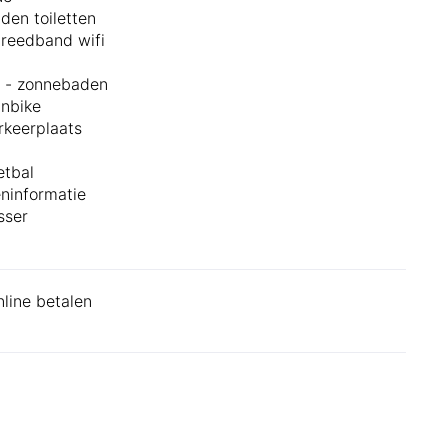
den toiletten
breedband wifi
l - zonnebaden
nbike
rkeerplaats
etbal
eninformatie
sser
nline betalen