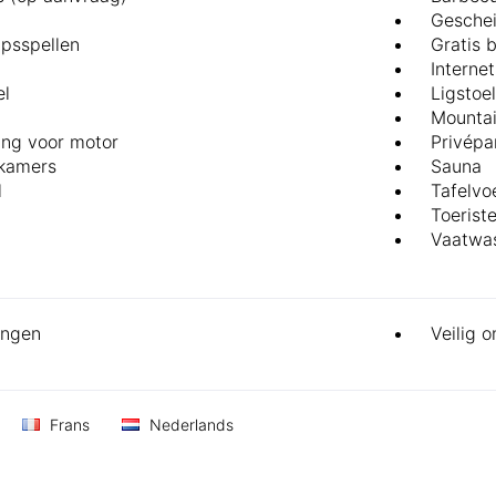
Geschei
psspellen
Gratis 
Internet
el
Ligstoe
Mountai
ng voor motor
Privépa
 kamers
Sauna
l
Tafelvo
Toerist
Vaatwa
ingen
Veilig o
Frans
Nederlands