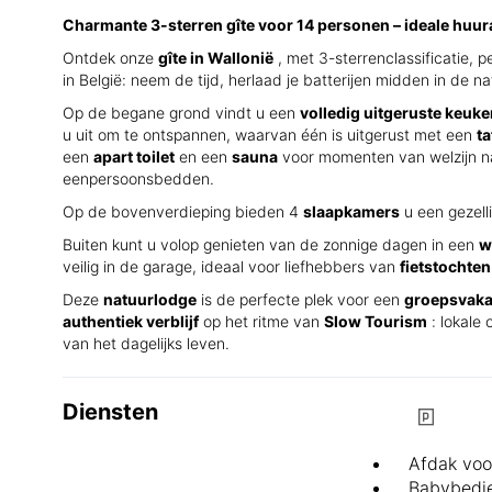
Charmante 3-sterren gîte voor 14 personen – ideale huu
Ontdek onze
gîte in Wallonië
, met 3-sterrenclassificatie,
in België: neem de tijd, herlaad je batterijen midden in de 
Op de begane grond vindt u een
volledig uitgeruste keuk
u uit om te ontspannen, waarvan één is uitgerust met een
ta
een
apart toilet
en een
sauna
voor momenten van welzijn n
eenpersoonsbedden.
Op de bovenverdieping bieden 4
slaapkamers
u een gezell
Buiten kunt u volop genieten van de zonnige dagen in een
w
veilig in de garage, ideaal voor liefhebbers van
fietstochten
Deze
natuurlodge
is de perfecte plek voor een
groepsvakan
authentiek verblijf
op het ritme van
Slow Tourism
: lokale
van het dagelijks leven.
Diensten
Afdak voo
Babybedje