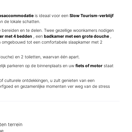
psaccommodatie
is ideaal voor een
Slow Tourism-verblijf
an de lokale schatten.
e bereiden en te delen. Twee gezellige woonkamers nodigen
er met 4 bedden
, een
badkamer met een grote douche
,
en omgebouwd tot een comfortabele slaapkamer met 2
ouche) en 2 toiletten, waarvan één apart.
lijk parkeren op de binnenplaats en uw
fiets of motor
staat
 of culturele ontdekkingen, u zult genieten van een
 erfgoed en gezamenlijke momenten ver weg van de stress
ten terrein
ue