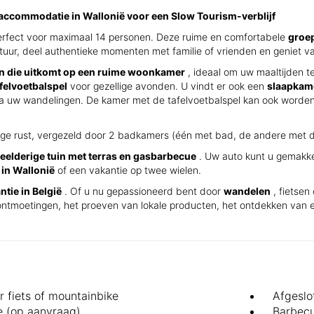
raccommodatie in Wallonië voor een Slow Tourism-verblijf
 perfect voor maximaal 14 personen. Deze ruime en comfortabele
groe
natuur, deel authentieke momenten met familie of vrienden en geniet v
en die uitkomt op een ruime woonkamer
, ideaal om uw maaltijden t
felvoetbalspel
voor gezellige avonden. U vindt er ook een
slaapkam
a uw wandelingen. De kamer met de tafelvoetbalspel kan ook word
ige rust, vergezeld door 2 badkamers (één met bad, de andere met d
eelderige tuin met terras en gasbarbecue
. Uw auto kunt u gemakke
 in Wallonië
of een vakantie op twee wielen.
tie in België
. Of u nu gepassioneerd bent door
wandelen
, fietsen
 ontmoetingen, het proeven van lokale producten, het ontdekken van
r fiets of mountainbike
Afgeslo
 (op aanvraag)
Barbec