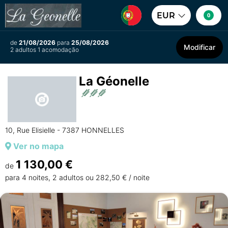
EUR
0
de
21/08/2026
para
25/08/2026
Modificar
2 adultos 1 acomodação
La Géonelle
10, Rue Elisielle - 7387 HONNELLES
Ver no mapa
1 130,00 €
de
para 4 noites, 2 adultos ou 282,50 € / noite