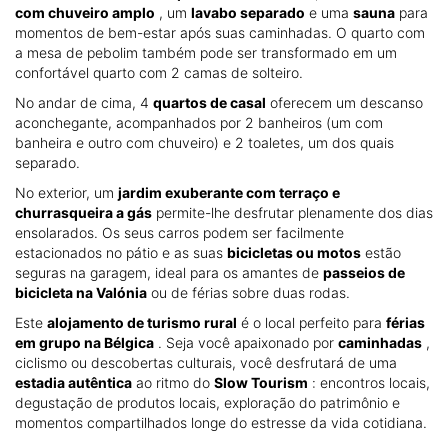
com chuveiro amplo
, um
lavabo separado
e uma
sauna
para
momentos de bem-estar após suas caminhadas. O quarto com
a mesa de pebolim também pode ser transformado em um
confortável quarto com 2 camas de solteiro.
No andar de cima, 4
quartos de casal
oferecem um descanso
aconchegante, acompanhados por 2 banheiros (um com
banheira e outro com chuveiro) e 2 toaletes, um dos quais
separado.
No exterior, um
jardim exuberante com terraço e
churrasqueira a gás
permite-lhe desfrutar plenamente dos dias
ensolarados. Os seus carros podem ser facilmente
estacionados no pátio e as suas
bicicletas ou motos
estão
seguras na garagem, ideal para os amantes de
passeios de
bicicleta na Valónia
ou de férias sobre duas rodas.
Este
alojamento de turismo rural
é o local perfeito para
férias
em grupo na Bélgica
. Seja você apaixonado por
caminhadas
,
ciclismo ou descobertas culturais, você desfrutará de uma
estadia autêntica
ao ritmo do
Slow Tourism
: encontros locais,
degustação de produtos locais, exploração do patrimônio e
momentos compartilhados longe do estresse da vida cotidiana.