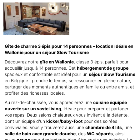
Gîte de charme 3 épis pour 14 personnes – location idéale en
Wallonie pour un séjour Slow Tourisme
Découvrez notre
gîte en Wallonie
, classé 3 épis, parfait pour
accueillir jusqu'à 14 personnes. Cet
hébergement de groupe
spacieux et confortable est idéal pour un
séjour Slow Tourisme
en Belgique : prendre le temps, se ressourcer en pleine nature,
partager des moments authentiques en famille ou entre amis, et
profiter des richesses locales.
Au rez-de-chaussée, vous apprécierez une
cuisine équipée
ouverte sur un vaste living
, idéale pour préparer et partager
vos repas. Deux salons chaleureux vous invitent à la détente,
dont un équipé d'un
kicker/baby-foot
pour des soirées
conviviales. Vous y trouverez aussi une
chambre de 4 lits
, une
salle de bain avec grande douche
, des
WC séparés
, ainsi
qu'un
sauna
pour des instants bien-être après vos balades. La