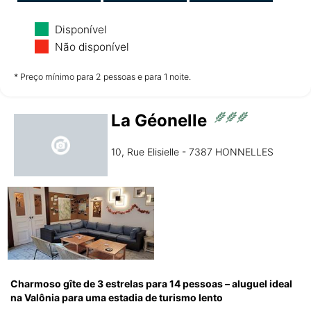
Domingo
Segunda-Feira
Terça-Feira
Disponível
09/08
10/08
11/08
Não disponível
não disponível
não disponível
não disponível
* Preço mínimo para 2 pessoas e para 1 noite.
La Géonelle
Quarta-Feira
12/08
10, Rue Elisielle - 7387 HONNELLES
não disponível
Charmoso gîte de 3 estrelas para 14 pessoas – aluguel ideal
na Valônia para uma estadia de turismo lento