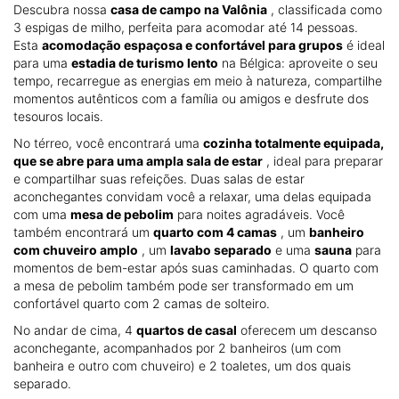
Descubra nossa
casa de campo na Valônia
, classificada como
3 espigas de milho, perfeita para acomodar até 14 pessoas.
Esta
acomodação espaçosa e confortável para grupos
é ideal
para uma
estadia de turismo lento
na Bélgica: aproveite o seu
tempo, recarregue as energias em meio à natureza, compartilhe
momentos autênticos com a família ou amigos e desfrute dos
tesouros locais.
No térreo, você encontrará uma
cozinha totalmente equipada,
que se abre para uma ampla sala de estar
, ideal para preparar
e compartilhar suas refeições. Duas salas de estar
aconchegantes convidam você a relaxar, uma delas equipada
com uma
mesa de pebolim
para noites agradáveis. Você
também encontrará um
quarto com 4 camas
, um
banheiro
com chuveiro amplo
, um
lavabo separado
e uma
sauna
para
momentos de bem-estar após suas caminhadas. O quarto com
a mesa de pebolim também pode ser transformado em um
confortável quarto com 2 camas de solteiro.
No andar de cima, 4
quartos de casal
oferecem um descanso
aconchegante, acompanhados por 2 banheiros (um com
banheira e outro com chuveiro) e 2 toaletes, um dos quais
separado.