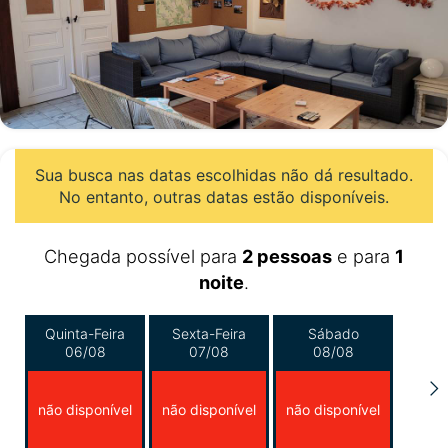
Sua busca nas datas escolhidas não dá resultado.
No entanto, outras datas estão disponíveis.
Chegada possível para
2 pessoas
e para
1
noite
.
Quinta-Feira
Sexta-Feira
Sábado
06/08
07/08
08/08
não disponível
não disponível
não disponível