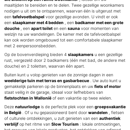
maaltijden te bereiden en te delen. Twee gezellige woonkamers
nodigen u uit om te ontspannen, waarvan één is uitgerust met
een
tafelvoetbalspel
voor gezellige avonden. U vindt er ook
een
slaapkamer met 4 bedden
, een
badkamer met een grote
douche
, een
apart toilet
en een
sauna
voor momenten van
welzijn na uw wandelingen. De kamer met de tafelvoetbalspel
kan ook worden omgebouwd tot een comfortabele slaapkamer
met 2 eenpersoonsbedden.
Op de bovenverdieping bieden 4
slaapkamers
u een gezellige
rust, vergezeld door 2 badkamers (één met bad, de andere met
douche) en 2 toiletten, waarvan één apart.
Buiten kunt u volop genieten van de zonnige dagen in een
weelderige tuin met terras en gasbarbecue
. Uw auto kunt u
gemakkelijk parkeren op de binnenplaats en uw
fiets of motor
staat veilig in de garage, ideaal voor liefhebbers van
fietstochten in Wallonië
of een vakantie op twee wielen.
Deze
natuurlodge
is de perfecte plek voor een
groepsvakantie
in België
. Of u nu gepassioneerd bent door
wandelen
, fietsen
of culturele ontdekkingen, u zult genieten van een
authentiek
verblijf
op het ritme van
Slow Tourism
: lokale ontmoetingen,
het proeven van lokale producten, het ontdekken van erfgoed