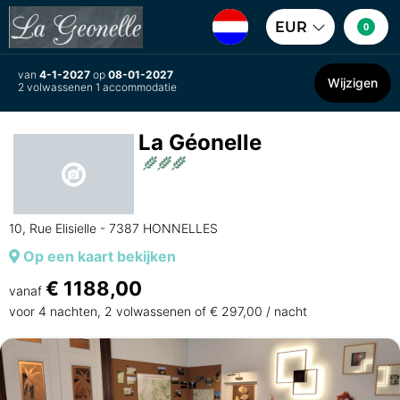
EUR
0
van
4-1-2027
op
08-01-2027
Wijzigen
2 volwassenen 1 accommodatie
La Géonelle
10, Rue Elisielle - 7387 HONNELLES
Op een kaart bekijken
€ 1188,00
vanaf
voor 4 nachten, 2 volwassenen of € 297,00 / nacht