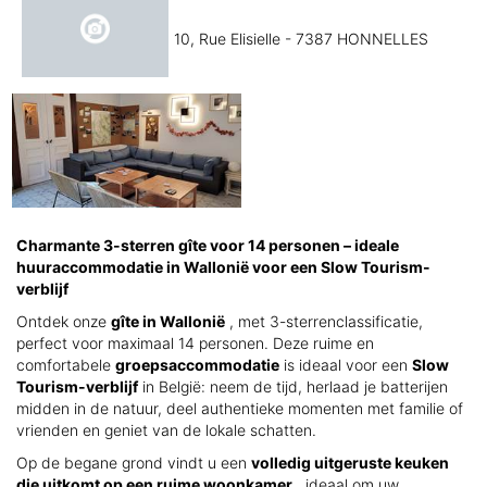
10, Rue Elisielle - 7387 HONNELLES
Charmante 3-sterren gîte voor 14 personen – ideale
huuraccommodatie in Wallonië voor een Slow Tourism-
verblijf
Ontdek onze
gîte in Wallonië
, met 3-sterrenclassificatie,
perfect voor maximaal 14 personen. Deze ruime en
comfortabele
groepsaccommodatie
is ideaal voor een
Slow
Tourism-verblijf
in België: neem de tijd, herlaad je batterijen
midden in de natuur, deel authentieke momenten met familie of
vrienden en geniet van de lokale schatten.
Op de begane grond vindt u een
volledig uitgeruste keuken
die uitkomt op een ruime woonkamer
, ideaal om uw