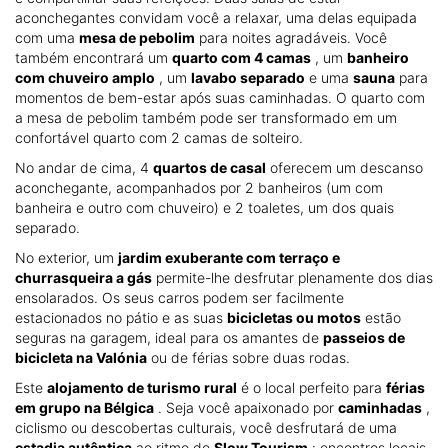
aconchegantes convidam você a relaxar, uma delas equipada
com uma
mesa de pebolim
para noites agradáveis. Você
também encontrará um
quarto com 4 camas
, um
banheiro
com chuveiro amplo
, um
lavabo separado
e uma
sauna
para
momentos de bem-estar após suas caminhadas. O quarto com
a mesa de pebolim também pode ser transformado em um
confortável quarto com 2 camas de solteiro.
No andar de cima, 4
quartos de casal
oferecem um descanso
aconchegante, acompanhados por 2 banheiros (um com
banheira e outro com chuveiro) e 2 toaletes, um dos quais
separado.
No exterior, um
jardim exuberante com terraço e
churrasqueira a gás
permite-lhe desfrutar plenamente dos dias
ensolarados. Os seus carros podem ser facilmente
estacionados no pátio e as suas
bicicletas ou motos
estão
seguras na garagem, ideal para os amantes de
passeios de
bicicleta na Valónia
ou de férias sobre duas rodas.
Este
alojamento de turismo rural
é o local perfeito para
férias
em grupo na Bélgica
. Seja você apaixonado por
caminhadas
,
ciclismo ou descobertas culturais, você desfrutará de uma
estadia autêntica
ao ritmo do
Slow Tourism
: encontros locais,