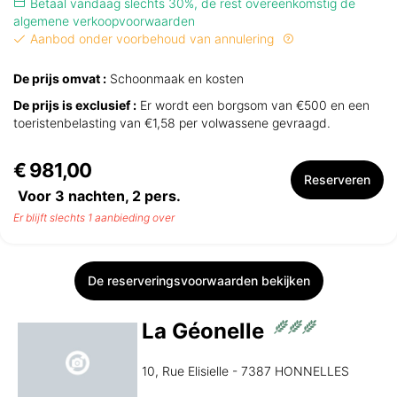
Betaal vandaag slechts 30%, de rest overeenkomstig de
algemene verkoopvoorwaarden
Aanbod onder voorbehoud van annulering
De prijs omvat :
Schoonmaak en kosten
De prijs is exclusief :
Er wordt een borgsom van €500 en een
toeristenbelasting van €1,58 per volwassene gevraagd.
€ 981,00
Reserveren
Voor 3 nachten,
2
pers.
Er blijft slechts 1 aanbieding over
De reserveringsvoorwaarden bekijken
La Géonelle
10, Rue Elisielle - 7387 HONNELLES