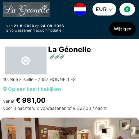
EUR
0
van
21-8-2026
op
24-08-2026
Wijzigen
2 volwassenen 1 accommodatie
La Géonelle
10, Rue Elisielle - 7387 HONNELLES
Op een kaart bekijken
€ 981,00
vanaf
voor 3 nachten, 2 volwassenen of € 327,00 / nacht