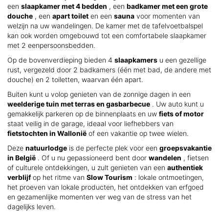
een
slaapkamer met 4 bedden
, een
badkamer met een grote
douche
, een
apart toilet
en een
sauna
voor momenten van
welzijn na uw wandelingen. De kamer met de tafelvoetbalspel
kan ook worden omgebouwd tot een comfortabele slaapkamer
met 2 eenpersoonsbedden.
Op de bovenverdieping bieden 4
slaapkamers
u een gezellige
rust, vergezeld door 2 badkamers (één met bad, de andere met
douche) en 2 toiletten, waarvan één apart.
Buiten kunt u volop genieten van de zonnige dagen in een
weelderige tuin met terras en gasbarbecue
. Uw auto kunt u
gemakkelijk parkeren op de binnenplaats en uw
fiets of motor
staat veilig in de garage, ideaal voor liefhebbers van
fietstochten in Wallonië
of een vakantie op twee wielen.
Deze
natuurlodge
is de perfecte plek voor een
groepsvakantie
in België
. Of u nu gepassioneerd bent door
wandelen
, fietsen
of culturele ontdekkingen, u zult genieten van een
authentiek
verblijf
op het ritme van
Slow Tourism
: lokale ontmoetingen,
het proeven van lokale producten, het ontdekken van erfgoed
en gezamenlijke momenten ver weg van de stress van het
dagelijks leven.