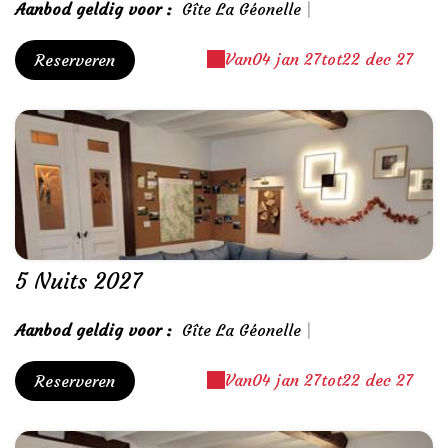
Aanbod geldig voor :
Gîte La Géonelle
|
Van
04 jan 27
tot
22 dec 27
Reserveren
5 Nuits 2027
Aanbod geldig voor :
Gîte La Géonelle
|
Van
04 jan 27
tot
22 dec 27
Reserveren