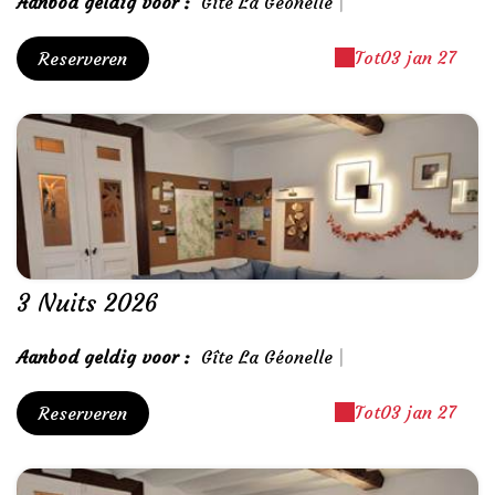
Aanbod geldig voor :
Gîte La Géonelle
|
Tot
03 jan 27
Reserveren
3 Nuits 2026
Aanbod geldig voor :
Gîte La Géonelle
|
Tot
03 jan 27
Reserveren