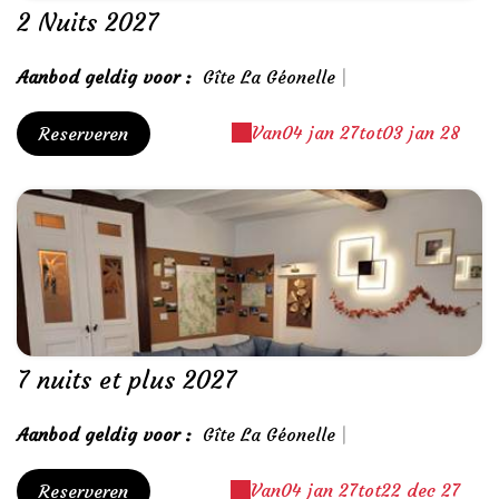
2 Nuits 2027
Aanbod geldig voor :
Gîte La Géonelle
|
Van
04 jan 27
tot
03 jan 28
Reserveren
7 nuits et plus 2027
Aanbod geldig voor :
Gîte La Géonelle
|
Van
04 jan 27
tot
22 dec 27
Reserveren