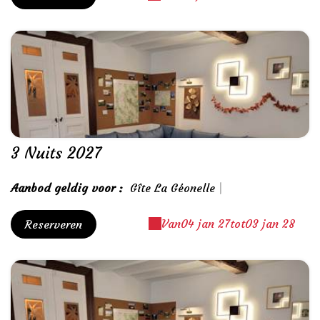
3 Nuits 2027
Aanbod geldig voor :
Gîte La Géonelle
|
Van
04 jan 27
tot
03 jan 28
Reserveren