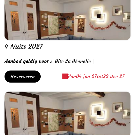
4 Nuits 2027
Aanbod geldig voor :
Gîte La Géonelle
|
Van
04 jan 27
tot
22 dec 27
Reserveren