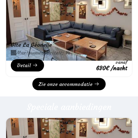
Gîte La Géonelle
Maximumcapaciteit: 14
vanaf
Detail
630€ /nacht
Zie onze accommodatie
Speciale aanbiedingen