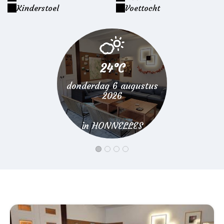
Kinderstoel
Voettocht
24°C
24
donderdag 6 augustus
vrijdag 7
2026
20
in HONNELLES
in HON
Onze accommodatie