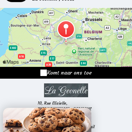
Komt naar ons toe
10, Rue Elisielle,
7387 HONNELLES - BELGIQUE
+32 496 59 95 16
Contact opnemen per e-mail