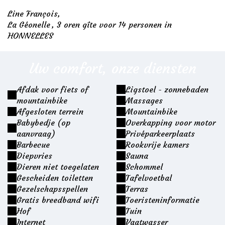
Line François,
La Géonelle
, 3 oren gîte voor 14 personen in
HONNELLES
Uw comfort, onze diensten
Afdak voor fiets of
Ligstoel - zonnebaden
mountainbike
Massages
Afgesloten terrein
Mountainbike
Babybedje (op
Overkapping voor motor
aanvraag)
Privéparkeerplaats
Barbecue
Rookvrije kamers
Diepvries
Sauna
Dieren niet toegelaten
Schommel
Gescheiden toiletten
Tafelvoetbal
Gezelschapsspellen
Terras
Gratis breedband wifi
Toeristeninformatie
Hof
Tuin
Internet
Vaatwasser