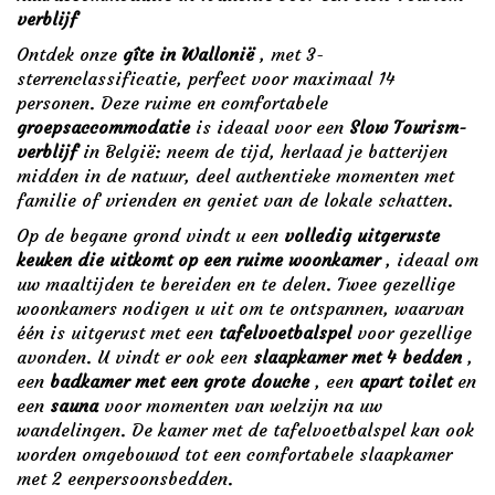
verblijf
Ontdek onze
gîte in Wallonië
, met 3-
sterrenclassificatie, perfect voor maximaal 14
personen. Deze ruime en comfortabele
groepsaccommodatie
is ideaal voor een
Slow Tourism-
verblijf
in België: neem de tijd, herlaad je batterijen
midden in de natuur, deel authentieke momenten met
familie of vrienden en geniet van de lokale schatten.
Op de begane grond vindt u een
volledig uitgeruste
keuken die uitkomt op een ruime woonkamer
, ideaal om
uw maaltijden te bereiden en te delen. Twee gezellige
woonkamers nodigen u uit om te ontspannen, waarvan
één is uitgerust met een
tafelvoetbalspel
voor gezellige
avonden. U vindt er ook een
slaapkamer met 4 bedden
,
een
badkamer met een grote douche
, een
apart toilet
en
een
sauna
voor momenten van welzijn na uw
wandelingen. De kamer met de tafelvoetbalspel kan ook
worden omgebouwd tot een comfortabele slaapkamer
met 2 eenpersoonsbedden.