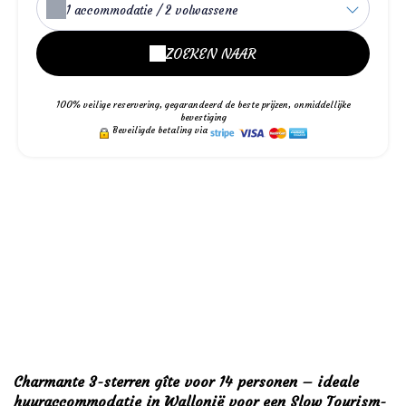
1
accommodatie /
2
volwassene
ZOEKEN NAAR
100% veilige reservering, gegarandeerd de beste prijzen, onmiddellijke
bevestiging
Beveiligde betaling via
La Geonelle, een gîte voor 14
personen in Wallonië, bekroond
met 3 aren. Ideaal voor slow
tourism: tuin, sauna, wandelen,
fietsen en ontspanning voor een
authentiek verblijf.
Charmante 3-sterren gîte voor 14 personen – ideale
huuraccommodatie in Wallonië voor een Slow Tourism-