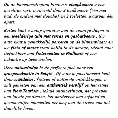
Op de bovenverdieping bieden 4
slaapkamers
u een
gezellige rust, vergezeld door 2 badkamers (één met
bad, de andere met douche) en 2 toiletten, waarvan één
apart.
Buiten kunt u volop genieten van de zonnige dagen in
een
weelderige tuin met terras en gasbarbecue
. Uw
auto kunt u gemakkelijk parkeren op de binnenplaats en
uw
fiets of motor
staat veilig in de garage, ideaal voor
liefhebbers van
fietstochten in Wallonië
of een
vakantie op twee wielen.
Deze
natuurlodge
is de perfecte plek voor een
groepsvakantie in België
. Of u nu gepassioneerd bent
door
wandelen
, fietsen of culturele ontdekkingen, u
zult genieten van een
authentiek verblijf
op het ritme
van
Slow Tourism
: lokale ontmoetingen, het proeven
van lokale producten, het ontdekken van erfgoed en
gezamenlijke momenten ver weg van de stress van het
dagelijks leven.