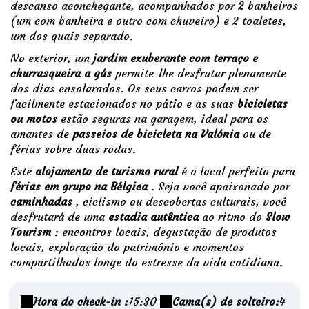
descanso aconchegante, acompanhados por 2 banheiros
(um com banheira e outro com chuveiro) e 2 toaletes,
um dos quais separado.
No exterior, um
jardim exuberante com terraço e
churrasqueira a gás
permite-lhe desfrutar plenamente
dos dias ensolarados. Os seus carros podem ser
facilmente estacionados no pátio e as suas
bicicletas
ou motos
estão seguras na garagem, ideal para os
amantes de
passeios de bicicleta na Valónia
ou de
férias sobre duas rodas.
Este
alojamento de turismo rural
é o local perfeito para
férias em grupo na Bélgica
. Seja você apaixonado por
caminhadas
, ciclismo ou descobertas culturais, você
desfrutará de uma
estadia autêntica
ao ritmo do
Slow
Tourism
: encontros locais, degustação de produtos
locais, exploração do patrimônio e momentos
compartilhados longe do estresse da vida cotidiana.
Hora do check-in :
15:30
Cama(s) de solteiro:
4