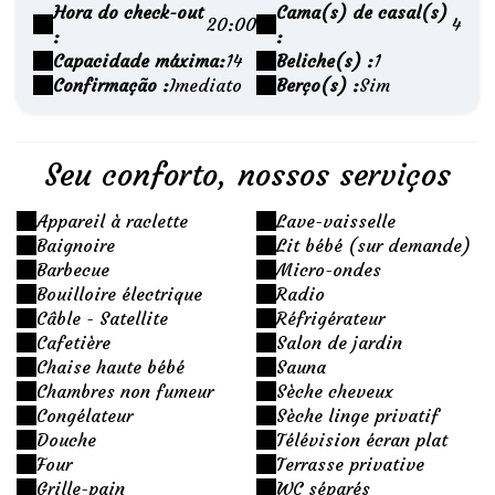
Hora do check-out
Cama(s) de casal(s)
20:00
4
:
:
Capacidade máxima:
14
Beliche(s) :
1
Confirmação :
Imediato
Berço(s) :
Sim
Seu conforto, nossos serviços
Appareil à raclette
Lave-vaisselle
Baignoire
Lit bébé (sur demande)
Barbecue
Micro-ondes
Bouilloire électrique
Radio
Câble - Satellite
Réfrigérateur
Cafetière
Salon de jardin
Chaise haute bébé
Sauna
Chambres non fumeur
Sèche cheveux
Congélateur
Sèche linge privatif
Douche
Télévision écran plat
Four
Terrasse privative
Grille-pain
WC séparés