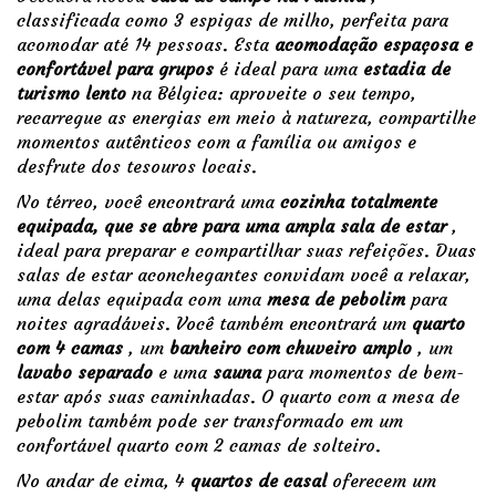
classificada como 3 espigas de milho, perfeita para
acomodar até 14 pessoas. Esta
acomodação espaçosa e
confortável para grupos
é ideal para uma
estadia de
turismo lento
na Bélgica: aproveite o seu tempo,
recarregue as energias em meio à natureza, compartilhe
momentos autênticos com a família ou amigos e
desfrute dos tesouros locais.
No térreo, você encontrará uma
cozinha totalmente
equipada, que se abre para uma ampla sala de estar
,
ideal para preparar e compartilhar suas refeições. Duas
salas de estar aconchegantes convidam você a relaxar,
uma delas equipada com uma
mesa de pebolim
para
noites agradáveis. Você também encontrará um
quarto
com 4 camas
, um
banheiro com chuveiro amplo
, um
lavabo separado
e uma
sauna
para momentos de bem-
estar após suas caminhadas. O quarto com a mesa de
pebolim também pode ser transformado em um
confortável quarto com 2 camas de solteiro.
No andar de cima, 4
quartos de casal
oferecem um